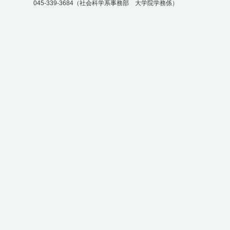
045-339-3684（社会科学系事務部 大学院学務係）
験）の学生募集について（
2026年6月29日
7/31 Professional Develo
“Scaling AI Ecosystems Thr
Strategies”, 86th Annual Me
Management（AOM）開
2026年6月23日
経営学専攻（博士課程前期）
料を公開しました
2026年6月18日
7/14 海外研究者による
2026年6月17日
【Admissions】Application G
International Ph. D. Program
Administration, October 202