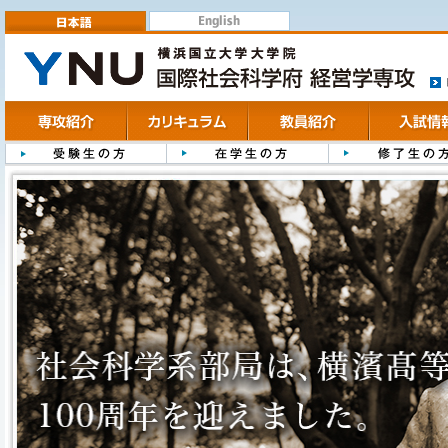
English
日本語
ト
専攻紹介
カリキュラム
教員紹介
入試情報
受験生の方
在学生の方
修了生の方